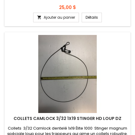
Prix
25,00 $
Ajouter au panier
Détails

COLLETS CAMLOCK 3/32 1X19 STINGER HD LOUP DZ
Collets 3/32 Camlock dentelé 1x19 Élite 1000 Stinger magnum
spéciale loup pour les trappeurs qui aime un collets robustre.