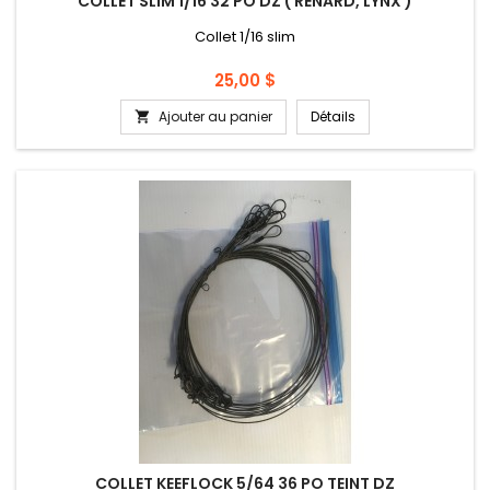
COLLET SLIM 1/16 32 PO DZ ( RENARD, LYNX )
Collet 1/16 slim
Prix
25,00 $
Ajouter au panier
Détails

COLLET KEEFLOCK 5/64 36 PO TEINT DZ