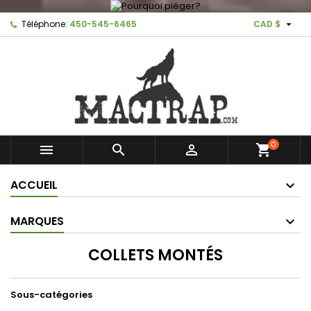

Téléphone:
450-545-6465
CAD $
0



shopping_cart
ACCUEIL
MARQUES
COLLETS MONTÉS
Sous-catégories