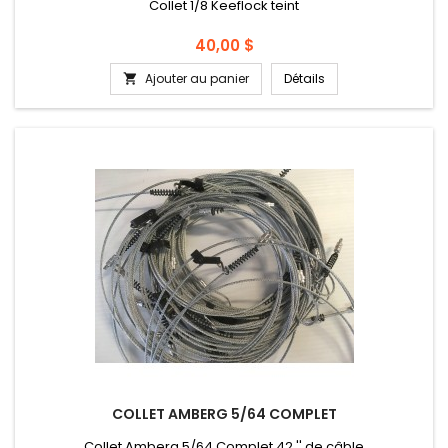
Collet 1/8 Keeflock teint
Prix
40,00 $
Ajouter au panier
Détails

COLLET AMBERG 5/64 COMPLET
Collet Amberg 5/64 Complet 42 '' de câble