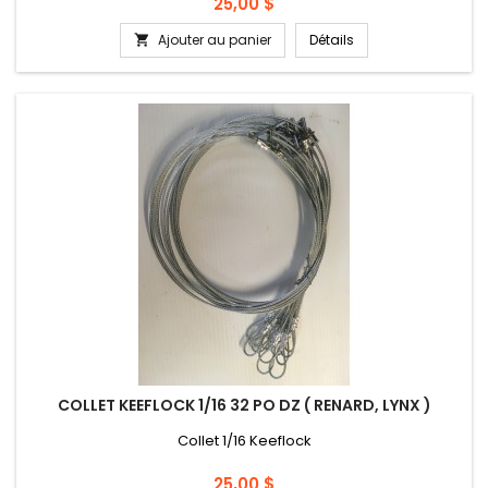
Prix
25,00 $
Ajouter au panier
Détails

COLLET KEEFLOCK 1/16 32 PO DZ ( RENARD, LYNX )
Collet 1/16 Keeflock
Prix
25,00 $