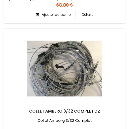
vendu à la dz
Prix
68,00 $
Ajouter au panier
Détails

COLLET AMBERG 3/32 COMPLET DZ
Collet Amberg 3/32 Complet