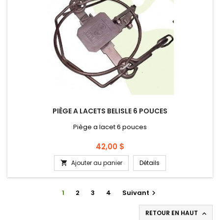
PIÈGE A LACETS BELISLE 6 POUCES
Piège a lacet 6 pouces
Prix
42,00 $
Ajouter au panier
Détails

1
2
3
4
Suivant

RETOUR EN HAUT
