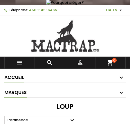

Téléphone:
450-545-6465
CAD $
0



shopping_cart
ACCUEIL
MARQUES
LOUP

Pertinence