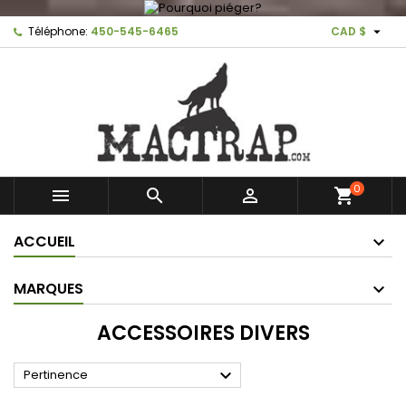

Téléphone:
450-545-6465
CAD $
0



shopping_cart
ACCUEIL
MARQUES
ACCESSOIRES DIVERS

Pertinence