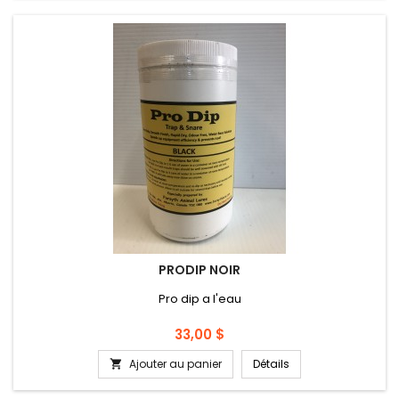
PRODIP NOIR
Pro dip a l'eau
Prix
33,00 $
Ajouter au panier
Détails
