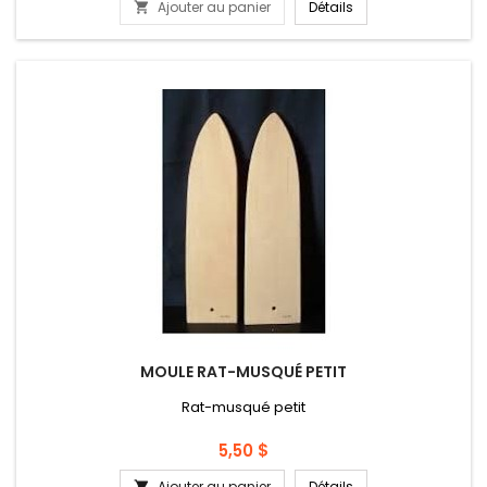
Ajouter au panier
Détails

MOULE RAT-MUSQUÉ PETIT
Rat-musqué petit
Prix
5,50 $
Ajouter au panier
Détails
