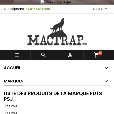

Téléphone:
450-545-6465
CAD $
0



shopping_cart
ACCUEIL
MARQUES
LISTE DES PRODUITS DE LA MARQUE FÛTS
PSJ
Fûts PSJ
Fûts PSJ