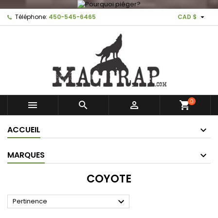

Téléphone:
450-545-6465
CAD $
0



shopping_cart
ACCUEIL
MARQUES
COYOTE

Pertinence