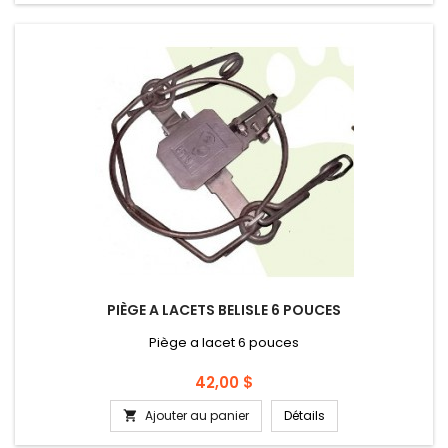
PIÈGE A LACETS BELISLE 6 POUCES
Piège a lacet 6 pouces
Prix
42,00 $
Ajouter au panier
Détails
