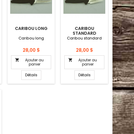
CARIBOU LONG
CARIBOU
STANDARD
Caribou long
Caribou standard
Prix
Prix
28,00 $
28,00 $
Ajouter au
Ajouter au


panier
panier
Détails
Détails