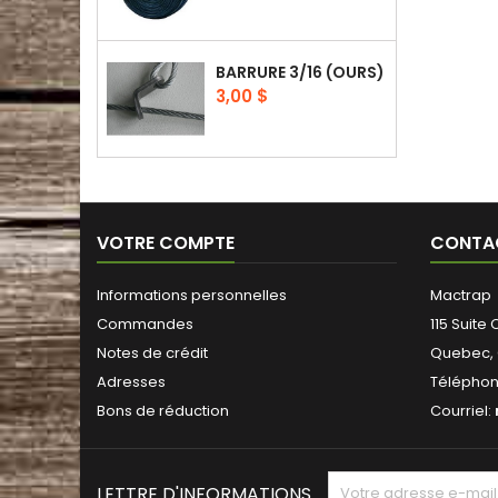
BARRURE 3/16 (OURS)
Prix
3,00 $
VOTRE COMPTE
CONTA
Informations personnelles
Mactrap
Commandes
115 Suite
Notes de crédit
Quebec, 
Adresses
Télépho
Bons de réduction
Courriel:
LETTRE D'INFORMATIONS