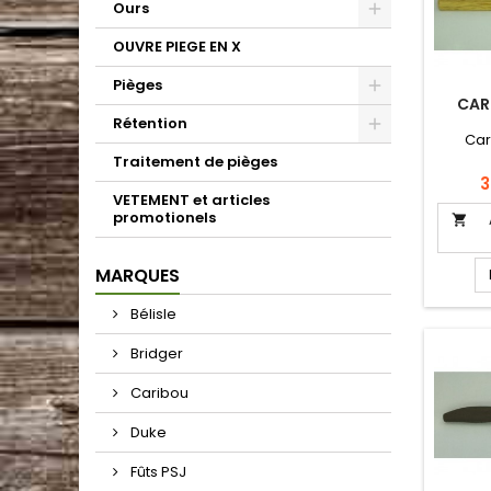
Ours
OUVRE PIEGE EN X
Pièges
CAR
Rétention
Car
Traitement de pièges
P
3
VETEMENT et articles
promotionels

MARQUES
Bélisle
Bridger
Caribou
Duke
Fûts PSJ