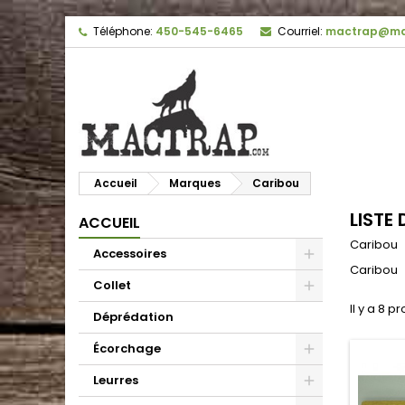
Téléphone:
450-545-6465
Courriel:
mactrap@ma
Accueil
Marques
Caribou
LISTE
ACCUEIL
Caribou
Accessoires
Caribou
Collet
Il y a 8 pr
Déprédation
Écorchage
Leurres