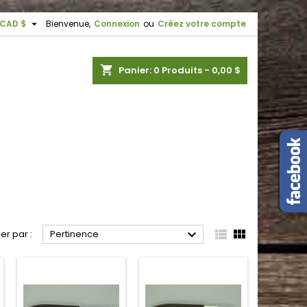

CAD $
Bienvenue,
Connexion
ou
Créez votre compte
shopping_cart
Panier:
0
Produits - 0,00 $



ier par :
Pertinence