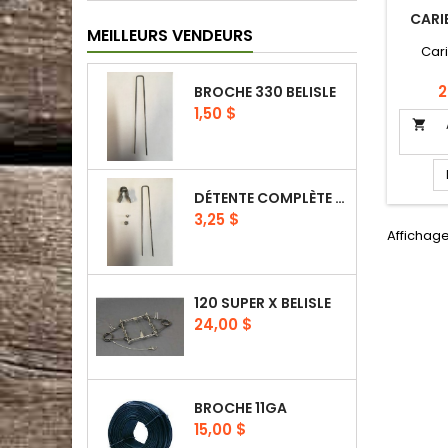
CARI
MEILLEURS VENDEURS
Car
P
2
BROCHE 330 BELISLE
Prix
1,50 $

DÉTENTE COMPLÈTE 330 BELISLE
Prix
3,25 $
Affichage
120 SUPER X BELISLE
Prix
24,00 $
BROCHE 11GA
Prix
15,00 $