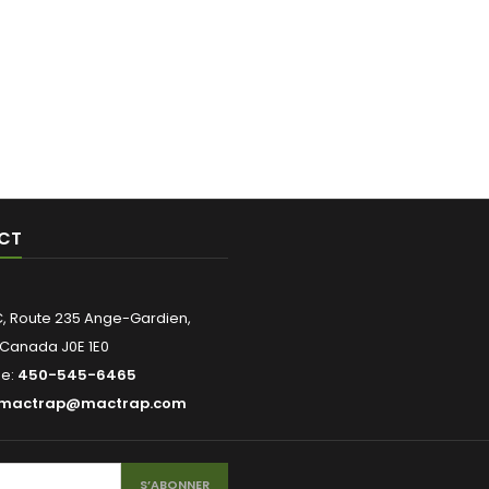
CT
 C, Route 235 Ange-Gardien,
Canada J0E 1E0
ne:
450-545-6465
mactrap@mactrap.com