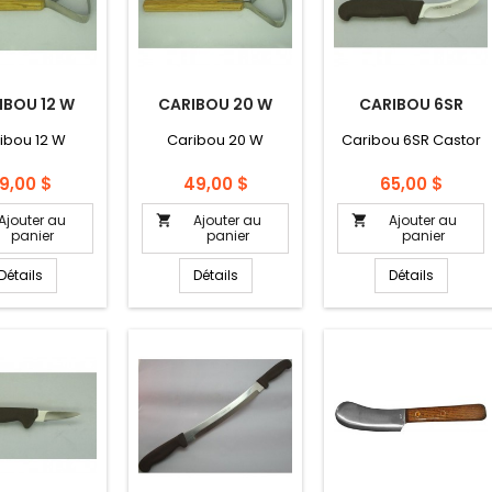
IBOU 12 W
CARIBOU 20 W
CARIBOU 6SR
ibou 12 W
Caribou 20 W
Caribou 6SR Castor
rix
Prix
Prix
9,00 $
49,00 $
65,00 $
Ajouter au
Ajouter au
Ajouter au


panier
panier
panier
Détails
Détails
Détails