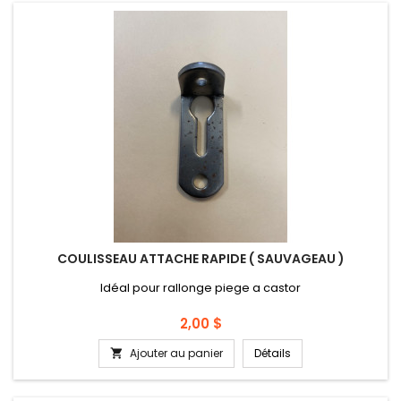
COULISSEAU ATTACHE RAPIDE ( SAUVAGEAU )
Idéal pour rallonge piege a castor
Prix
2,00 $
Ajouter au panier
Détails
