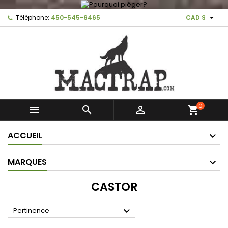

Téléphone:
450-545-6465
CAD $
0



shopping_cart
ACCUEIL
MARQUES
CASTOR

Pertinence