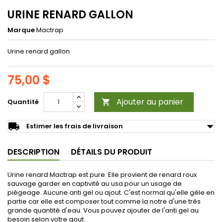
URINE RENARD GALLON
Marque
Mactrap
Urine renard gallon
75,00 $
Ajouter au panier
Quantité

arrow_drop_down
local_shipping
Estimer les frais de livraison
DESCRIPTION
DÉTAILS DU PRODUIT
Urine renard Mactrap est pure. Elle provient de renard roux
sauvage garder en captivité au usa pour un usage de
piégeage. Aucune anti gel ou ajout. C'est normal qu'elle gèle en
partie car elle est composer tout comme la notre d'une très
grande quantité d'eau. Vous pouvez ajouter de l'anti gel au
besoin selon votre gout.