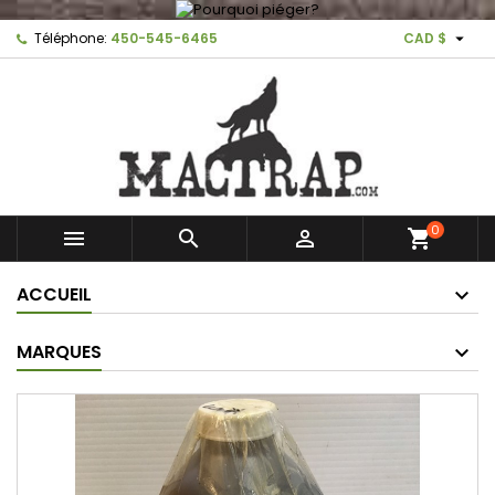

Téléphone:
450-545-6465
CAD $
0



shopping_cart
ACCUEIL
MARQUES