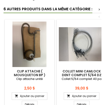
6 AUTRES PRODUITS DANS LA MÊME CATÉGORIE :
>
<
CLIP ATTACHE (
COLLET MINI CAMLOCK
MOUSQUETON BP )
DENT COMPLET 5/64 DZ
Clip attache unité
Collet 5/64 complet 40 po
Prix
Prix
2,50 $
39,00 $
Ajouter au panier
Ajouter au panier


Détails
Détails