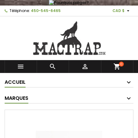

Téléphone:
450-545-6465
CAD $
0



shopping_cart
ACCUEIL
MARQUES