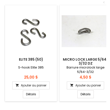
<
ELITE 385 (50)
MICRO LOCK LARGE 5/64-
3/32 DZ
S-hook Elite 385
Barrure microlock large
5/64-3/32
Prix
Prix
25,00 $
4,50 $
Ajouter au panier
Ajouter au panier


Détails
Détails