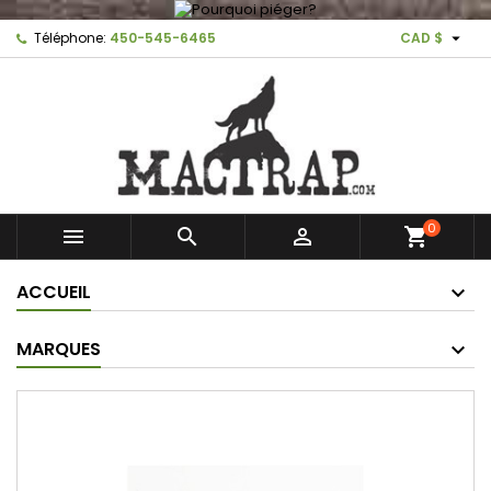

Téléphone:
450-545-6465
CAD $
0



shopping_cart
ACCUEIL
MARQUES