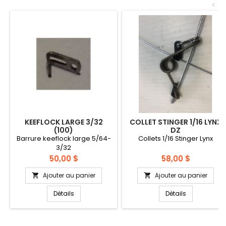
<
KEEFLOCK LARGE 3/32
COLLET STINGER 1/16 LYNX
(100)
DZ
Barrure keeflock large 5/64-
Collets 1/16 Stinger Lynx
3/32
Prix
Prix
50,00 $
58,00 $
Ajouter au panier
Ajouter au panier


Détails
Détails