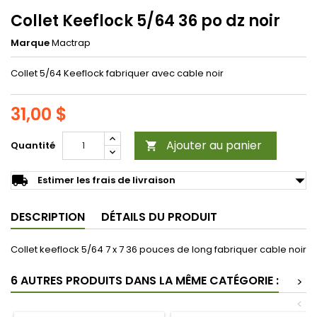
Collet Keeflock 5/64 36 po dz noir
Marque
Mactrap
Collet 5/64 Keeflock fabriquer avec cable noir
31,00 $
Ajouter au panier
Quantité

arrow_drop_down
local_shipping
Estimer les frais de livraison
DESCRIPTION
DÉTAILS DU PRODUIT
Collet keeflock 5/64 7 x 7 36 pouces de long fabriquer cable noir
6 AUTRES PRODUITS DANS LA MÊME CATÉGORIE :
>
<