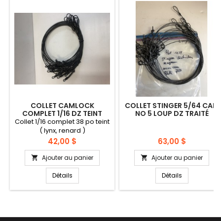
COLLET CAMLOCK
COLLET STINGER 5/64 CAM
COMPLET 1/16 DZ TEINT
NO 5 LOUP DZ TRAITÉ
(LYNX,RENARD,COYOTE)
Collet 1/16 complet 38 po teint
( lynx, renard )
Prix
Prix
42,00 $
63,00 $
Ajouter au panier
Ajouter au panier


Détails
Détails