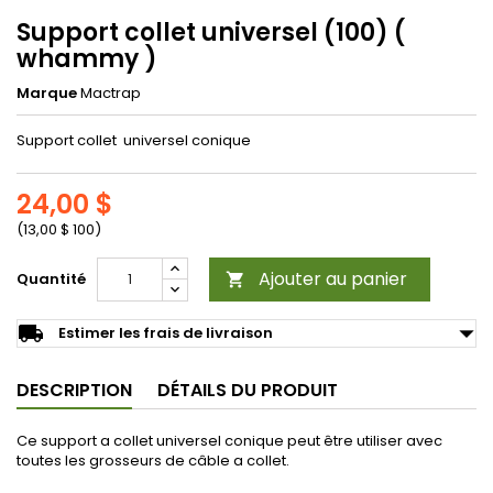
Support collet universel (100) (
whammy )
Marque
Mactrap
Support collet universel conique
24,00 $
(13,00 $ 100)
Ajouter au panier
Quantité

arrow_drop_down
local_shipping
Estimer les frais de livraison
DESCRIPTION
DÉTAILS DU PRODUIT
Ce support a collet universel conique peut être utiliser avec
toutes les grosseurs de câble a collet.