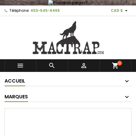

Téléphone:
450-545-6465
CAD $
0



shopping_cart
ACCUEIL
MARQUES