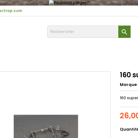
ctrap.com

160 s
Marque
160 super
26,0
Quantit