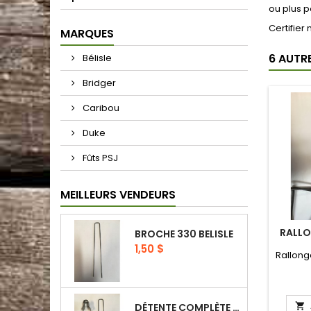
ou plus p
Certifie
MARQUES
6 AUTR
Bélisle
Bridger
Caribou
Duke
Fûts PSJ
MEILLEURS VENDEURS
RALLO
BROCHE 330 BELISLE
Prix
1,50 $
Rallong
DÉTENTE COMPLÈTE 330 BELISLE
