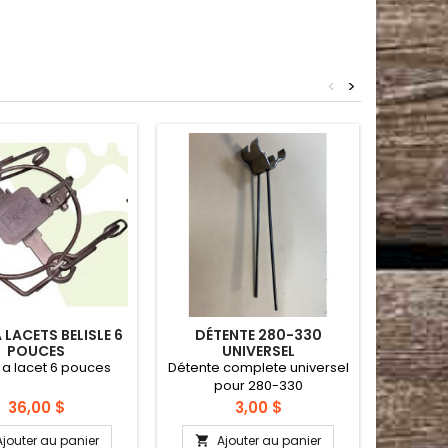
<
>
 LACETS BELISLE 6
DÉTENTE 280-330
RESSO
POUCES
UNIVERSEL
 a lacet 6 pouces
Détente complete universel
Ressort
pour 280-330
Prix
Prix
36,00 $
3,00 $
Ajouter au panier
Ajouter au panier
A

