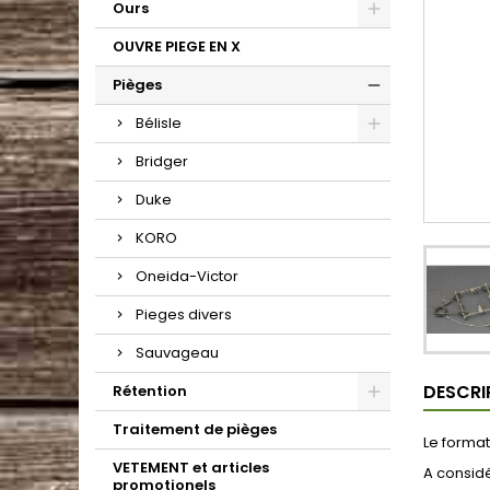
Ours
OUVRE PIEGE EN X
Pièges
Bélisle
Bridger
Duke
KORO
Oneida-Victor
Pieges divers
Sauvageau
DESCRI
Rétention
Traitement de pièges
Le format
VETEMENT et articles
A consid
promotionels