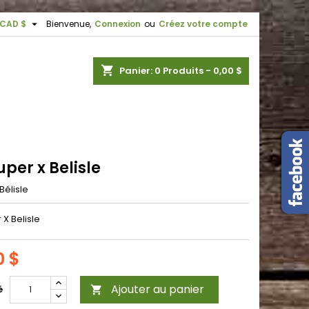

CAD $
Bienvenue,
Connexion
ou
Créez votre compte
shopping_cart
Panier:
0
Produits - 0,00 $
uper x Belisle
Bélisle
 X Belisle
0 $
Ajouter au panier
é
