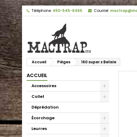
Téléphone:
450-545-6465
Courriel:
mactrap@ma
Accueil
Pièges
160 super x Belisle
ACCUEIL
Accessoires
Collet
Déprédation
Écorchage
Leurres