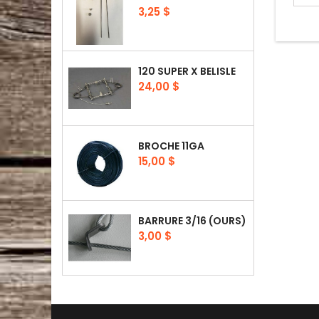
Prix
3,25 $
120 SUPER X BELISLE
Prix
24,00 $
BROCHE 11GA
Prix
15,00 $
BARRURE 3/16 (OURS)
Prix
3,00 $