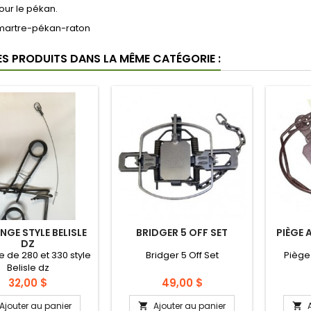
our le pékan.
r martre-pékan-raton
ES PRODUITS DANS LA MÊME CATÉGORIE :
NGE STYLE BELISLE
BRIDGER 5 OFF SET
PIÈGE A
DZ
e de 280 et 330 style
Bridger 5 Off Set
Piège
Belisle dz
Prix
Prix
32,00 $
49,00 $
Ajouter au panier
Ajouter au panier

